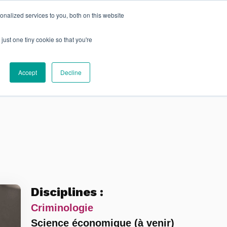
EN
nalized services to you, both on this website
just one tiny cookie so that you're
S'ABONNER
cherche
À propos
Accept
Decline
Disciplines :
Criminologie
Science économique (à venir)