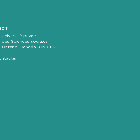
ACT
 Université privée
n des Sciences sociales
, Ontario, Canada K1N 6N5
ontacter