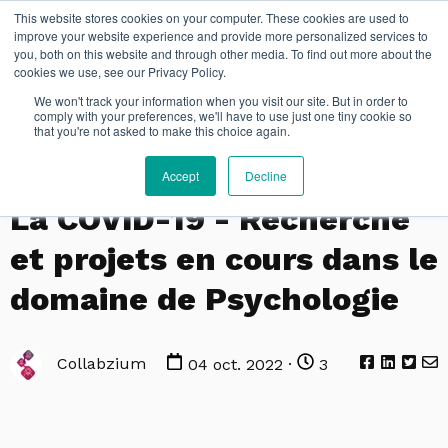
This website stores cookies on your computer. These cookies are used to
EN
improve your website experience and provide more personalized services to
you, both on this website and through other media. To find out more about the
cookies we use, see our Privacy Policy.
We won't track your information when you visit our site. But in order to
comply with your preferences, we'll have to use just one tiny cookie so
that you're not asked to make this choice again.
Accept
Decline
PSYCHOLOGIE
La COVID-19 - Recherche
et projets en cours dans le
domaine de Psychologie
Collabzium
04 oct. 2022 ·
3