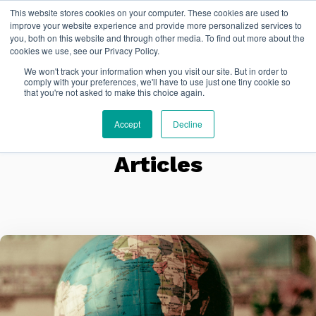
This website stores cookies on your computer. These cookies are used to
EN
improve your website experience and provide more personalized services to
you, both on this website and through other media. To find out more about the
cookies we use, see our Privacy Policy.
We won't track your information when you visit our site. But in order to
comply with your preferences, we'll have to use just one tiny cookie so
that you're not asked to make this choice again.
Accept
Decline
Articles